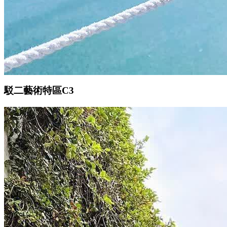
駁二藝術特區C3